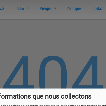
sts
Radio
Musique
Participez
Contact
404
formations que nous collectons