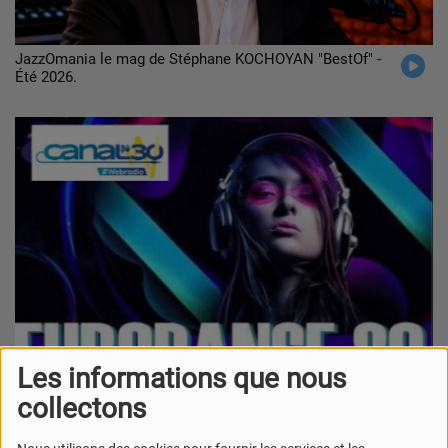
JazzOmania le mag de Stéphane KOCHOYAN "BestOf" -
Été 2026.
Les informations que nous
collectons
Eurodance 80 sur canal30 - Eté 2026