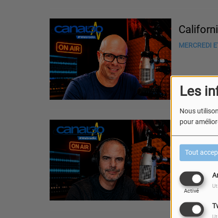
Californi
MERCREDI ET
Les in
Nous utilison
pour améliore
Pop-Roc
MARDI ET SA
Tout accep
A
Ut
Activé
T
Ut