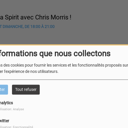
a Spirit avec Chris Morris !
 DIMANCHE, DE 18:00 À 21:00
formations que nous collectons
s des cookies pour fournir les services et les fonctionnalités proposés sur 
r l'expérience de nos utilisateurs.
k Time // Jihem
MEDI, DE 20:00 À 21:00
ter
Tout refuser
nalytics
ilisation: Analyse
witter
ilisation: Fonctionnalité