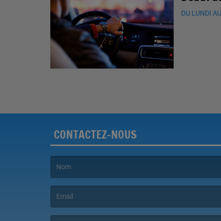
DU LUNDI AU
CONTACTEZ-NOUS
(Le nom est obligatoire. )
(L’email est obligatoire. )